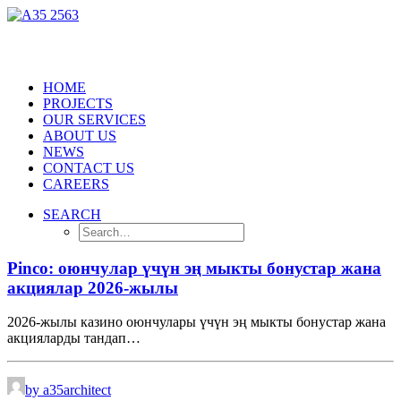
HOME
PROJECTS
OUR SERVICES
ABOUT US
NEWS
CONTACT US
CAREERS
SEARCH
Pinco: оюнчулар үчүн эң мыкты бонустар жана
акциялар 2026-жылы
2026-жылы казино оюнчулары үчүн эң мыкты бонустар жана
акцияларды тандап…
by a35architect