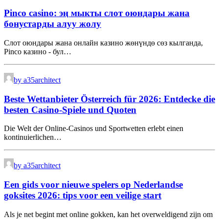
Pinco casino: эң мыкты слот оюндары жана
бонустарды алуу жолу
Слот оюндары жана онлайн казино жөнүндө сөз кылганда,
Pinco казино - бул…
by a35architect
Beste Wettanbieter Österreich für 2026: Entdecke die
besten Casino-Spiele und Quoten
Die Welt der Online-Casinos und Sportwetten erlebt einen
kontinuierlichen…
by a35architect
Een gids voor nieuwe spelers op Nederlandse
goksites 2026: tips voor een veilige start
Als je net begint met online gokken, kan het overweldigend zijn om