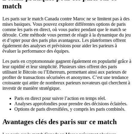
match
Les paris sur le match Canada contre Maroc ne se limitent pas à des
mises basiques. Vous pouvez explorer différentes options de paris
comme les paris en direct, où vous pariez pendant que le match se
déroule. Cette méthode vous permet de réagir à la dynamique du jeu
et d’opter pour des paris plus avantageux. Les plateformes offrent
également des analyses et prévisions pour aider les parieurs à
évaluer la performance des équipes.
Les paris en cryptomonnaie gagnent également en popularité grâce à
leur rapidité et leur simplicité. Plusieurs sites offrent des paris
utilisant le Bitcoin ou l’Ethereum, permettant ainsi aux parieurs de
profiter de transactions sécurisées et anonymes. C’est une tendance
croissante qui attire de nombreux parieurs novateurs qui cherchent à
investir de manière stratégique.
Paris en direct pour suivre l’action en temps réel.
Analyses approfondies pour prendre des décisions éclairées.
Options de paris diversifiées, y compris les paris combinés.
Avantages clés des paris sur ce match