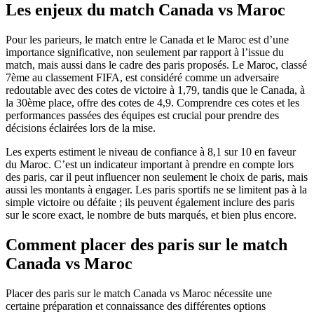
Les enjeux du match Canada vs Maroc
Pour les parieurs, le match entre le Canada et le Maroc est d’une
importance significative, non seulement par rapport à l’issue du
match, mais aussi dans le cadre des paris proposés. Le Maroc, classé
7ème au classement FIFA, est considéré comme un adversaire
redoutable avec des cotes de victoire à 1,79, tandis que le Canada, à
la 30ème place, offre des cotes de 4,9. Comprendre ces cotes et les
performances passées des équipes est crucial pour prendre des
décisions éclairées lors de la mise.
Les experts estiment le niveau de confiance à 8,1 sur 10 en faveur
du Maroc. C’est un indicateur important à prendre en compte lors
des paris, car il peut influencer non seulement le choix de paris, mais
aussi les montants à engager. Les paris sportifs ne se limitent pas à la
simple victoire ou défaite ; ils peuvent également inclure des paris
sur le score exact, le nombre de buts marqués, et bien plus encore.
Comment placer des paris sur le match
Canada vs Maroc
Placer des paris sur le match Canada vs Maroc nécessite une
certaine préparation et connaissance des différentes options