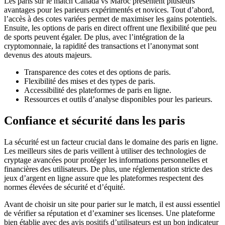
Les paris sur le match Canada vs Maroc présentent plusieurs
avantages pour les parieurs expérimentés et novices. Tout d’abord,
l’accès à des cotes variées permet de maximiser les gains potentiels.
Ensuite, les options de paris en direct offrent une flexibilité que peu
de sports peuvent égaler. De plus, avec l’intégration de la
cryptomonnaie, la rapidité des transactions et l’anonymat sont
devenus des atouts majeurs.
Transparence des cotes et des options de paris.
Flexibilité des mises et des types de paris.
Accessibilité des plateformes de paris en ligne.
Ressources et outils d’analyse disponibles pour les parieurs.
Confiance et sécurité dans les paris
La sécurité est un facteur crucial dans le domaine des paris en ligne.
Les meilleurs sites de paris veillent à utiliser des technologies de
cryptage avancées pour protéger les informations personnelles et
financières des utilisateurs. De plus, une réglementation stricte des
jeux d’argent en ligne assure que les plateformes respectent des
normes élevées de sécurité et d’équité.
Avant de choisir un site pour parier sur le match, il est aussi essentiel
de vérifier sa réputation et d’examiner ses licenses. Une plateforme
bien établie avec des avis positifs d’utilisateurs est un bon indicateur