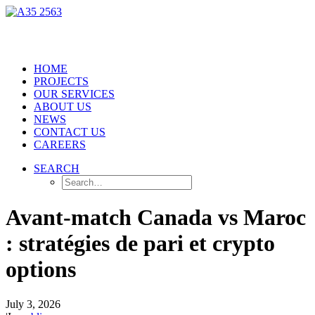
HOME
PROJECTS
OUR SERVICES
ABOUT US
NEWS
CONTACT US
CAREERS
SEARCH
Avant-match Canada vs Maroc
: stratégies de pari et crypto
options
July 3, 2026