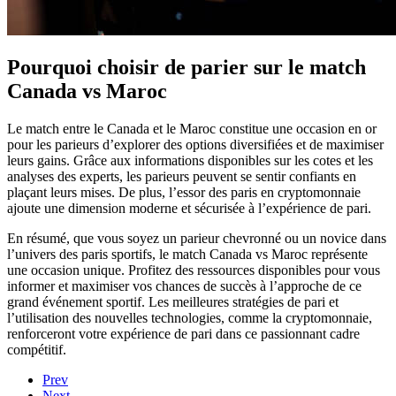
Pourquoi choisir de parier sur le match
Canada vs Maroc
Le match entre le Canada et le Maroc constitue une occasion en or
pour les parieurs d’explorer des options diversifiées et de maximiser
leurs gains. Grâce aux informations disponibles sur les cotes et les
analyses des experts, les parieurs peuvent se sentir confiants en
plaçant leurs mises. De plus, l’essor des paris en cryptomonnaie
ajoute une dimension moderne et sécurisée à l’expérience de pari.
En résumé, que vous soyez un parieur chevronné ou un novice dans
l’univers des paris sportifs, le match Canada vs Maroc représente
une occasion unique. Profitez des ressources disponibles pour vous
informer et maximiser vos chances de succès à l’approche de ce
grand événement sportif. Les meilleures stratégies de pari et
l’utilisation des nouvelles technologies, comme la cryptomonnaie,
renforceront votre expérience de pari dans ce passionnant cadre
compétitif.
Prev
Next