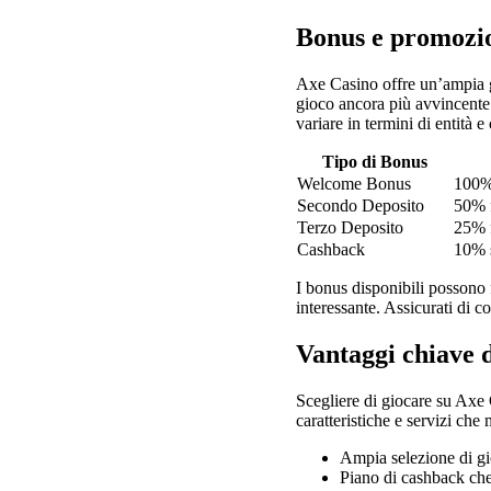
Bonus e promozio
Axe Casino offre un’ampia g
gioco ancora più avvincente 
variare in termini di entità e
Tipo di Bonus
Welcome Bonus
100%
Secondo Deposito
50% 
Terzo Deposito
25% 
Cashback
10% s
I bonus disponibili possono 
interessante. Assicurati di c
Vantaggi chiave 
Scegliere di giocare su Axe C
caratteristiche e servizi che
Ampia selezione di gioc
Piano di cashback che 