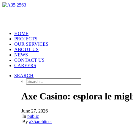
HOME
PROJECTS
OUR SERVICES
ABOUT US
NEWS
CONTACT US
CAREERS
SEARCH
Axe Casino: esplora le miglio
June 27, 2026
|
In
public
|
By
a35architect