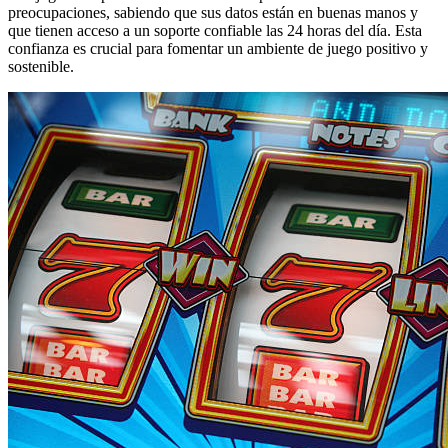
preocupaciones, sabiendo que sus datos están en buenas manos y
que tienen acceso a un soporte confiable las 24 horas del día. Esta
confianza es crucial para fomentar un ambiente de juego positivo y
sostenible.