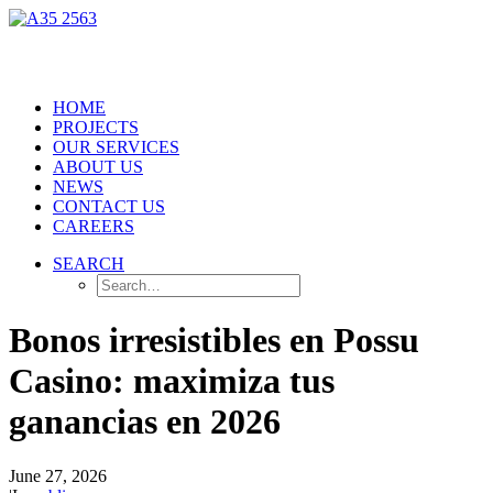
HOME
PROJECTS
OUR SERVICES
ABOUT US
NEWS
CONTACT US
CAREERS
SEARCH
Bonos irresistibles en Possu
Casino: maximiza tus
ganancias en 2026
June 27, 2026