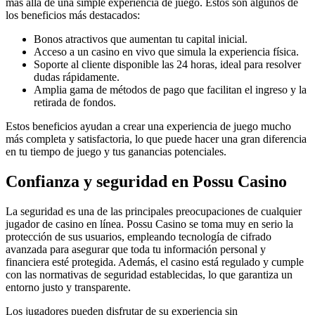
más allá de una simple experiencia de juego. Estos son algunos de
los beneficios más destacados:
Bonos atractivos que aumentan tu capital inicial.
Acceso a un casino en vivo que simula la experiencia física.
Soporte al cliente disponible las 24 horas, ideal para resolver
dudas rápidamente.
Amplia gama de métodos de pago que facilitan el ingreso y la
retirada de fondos.
Estos beneficios ayudan a crear una experiencia de juego mucho
más completa y satisfactoria, lo que puede hacer una gran diferencia
en tu tiempo de juego y tus ganancias potenciales.
Confianza y seguridad en Possu Casino
La seguridad es una de las principales preocupaciones de cualquier
jugador de casino en línea. Possu Casino se toma muy en serio la
protección de sus usuarios, empleando tecnología de cifrado
avanzada para asegurar que toda tu información personal y
financiera esté protegida. Además, el casino está regulado y cumple
con las normativas de seguridad establecidas, lo que garantiza un
entorno justo y transparente.
Los jugadores pueden disfrutar de su experiencia sin