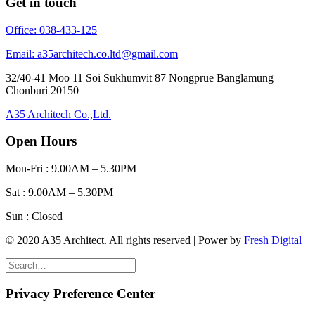
Get in touch
Office: 038-433-125
Email: a35architech.co.ltd@gmail.com
32/40-41 Moo 11 Soi Sukhumvit 87 Nongprue Banglamung
Chonburi 20150
A35 Architech Co.,Ltd.
Open Hours
Mon-Fri : 9.00AM – 5.30PM
Sat : 9.00AM – 5.30PM
Sun : Closed
© 2020 A35 Architect. All rights reserved | Power by
Fresh Digital
Privacy Preference Center