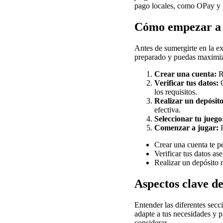
pago locales, como OPay y P
Cómo empezar a m
Antes de sumergirte en la ex
preparado y puedas maximiz
Crear una cuenta:
Re
Verificar tus datos:
C
los requisitos.
Realizar un depósito
efectiva.
Seleccionar tu juego
Comenzar a jugar:
I
Crear una cuenta te p
Verificar tus datos a
Realizar un depósito 
Aspectos clave de
Entender las diferentes secc
adapte a tus necesidades y p
considerar.