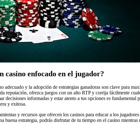
n casino enfocado en el jugador?
sino adecuado y la adopción de estrategias ganadoras son clave para ma
da reputación, ofrezca juegos con un alto RTP y corrija fácilmente cua
ar decisiones informadas y estar atento a tus opciones es fundamental 
era y exitosa.
mientas y recursos que ofrecen los casinos para educar a los jugadores 
a buena estrategia, podrás disfrutar de tu tiempo en el casino mientras