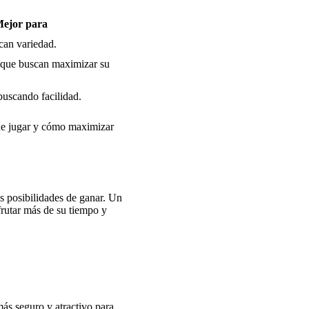
ejor para
can variedad.
que buscan maximizar su
buscando facilidad.
nde jugar y cómo maximizar
s posibilidades de ganar. Un
frutar más de su tiempo y
ás seguro y atractivo para