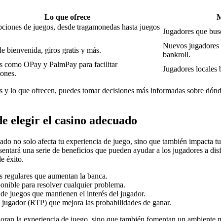
Lo que ofrece
M
pciones de juegos, desde tragamonedas hasta juegos
Jugadores que bus
Nuevos jugadores 
de bienvenida, giros gratis y más.
bankroll.
 como OPay y PalmPay para facilitar
Jugadores locales 
iones.
es y lo que ofrecen, puedes tomar decisiones más informadas sobre dó
de elegir el casino adecuado
ado no solo afecta tu experiencia de juego, sino que también impacta tu
sentará una serie de beneficios que pueden ayudar a los jugadores a dis
e éxito.
 regulares que aumentan la banca.
ponible para resolver cualquier problema.
de juegos que mantienen el interés del jugador.
al jugador (RTP) que mejora las probabilidades de ganar.
joran la experiencia de juego, sino que también fomentan un ambiente m