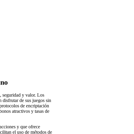
ino
z, seguridad y valor. Los
 disfrutar de sus juegos sin
 protocolos de encriptación
bonos atractivos y tasas de
sacciones y que ofrece
cilitan el uso de métodos de