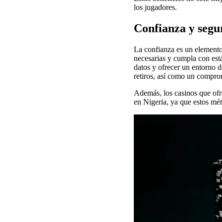
los jugadores.
Confianza y segur
La confianza es un elemento 
necesarias y cumpla con está
datos y ofrecer un entorno d
retiros, así como un compro
Además, los casinos que of
en Nigeria, ya que estos mét