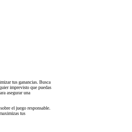
ximizar tus ganancias. Busca
lquier imprevisto que puedas
para asegurar una
sobre el juego responsable.
 maximizas tus