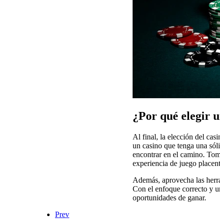
¿Por qué elegir u
Al final, la elección del ca
un casino que tenga una sóli
encontrar en el camino. Tom
experiencia de juego placent
Además, aprovecha las herra
Con el enfoque correcto y un
oportunidades de ganar.
Prev