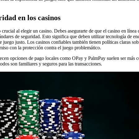
idad en los casinos
crucial al elegir un casino. Debes asegurarte de que el casino en línea q
ndares de seguridad. Esto significa que deben utilizar tecnología de enc
e juego justo. Los casinos confiables también tienen políticas claras so
miso con la protección contra el juego problemático.
recen opciones de pago locales como OPay y PalmPay suelen ser más co
odos son familiares y seguros para las transacciones.