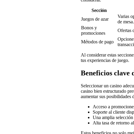
Sección
Varias o
Juegos de azar
de mesa.
Bonos y
Ofertas 
promociones
Opciones
Métodos de pago
transacc
Al considerar estas seccion
tus experiencias de juego.
Beneficios clave 
Seleccionar un casino adecu
casino bien estructurado pre
aumentar sus posibilidades d
Acceso a promociones
Soporte al cliente dis
Una amplia selección 
Alta tasa de retorno 
Estos beneficios no solo me