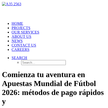
HOME
PROJECTS
OUR SERVICES
ABOUT US
NEWS
CONTACT US
CAREERS
SEARCH
Comienza tu aventura en
Apuestas Mundial de Fútbol
2026: métodos de pago rápidos
y