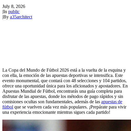
July 8, 2026
|
In
public
|
By
a35architect
La Copa del Mundo de Fútbol 2026 está a la vuelta de la esquina y
con ella, la emoción de las apuestas deportivas se intensifica. Este
evento monumental, que contará con 48 selecciones y 104 partidos,
ofrece una oportunidad única para los aficionados y apostadores. En
Apuestas Mundial de Fútbol, encontrarás una guía completa para
disfrutar de las apuestas, donde los métodos de pago rápidos y sin
comisiones ocultas son fundamentales, además de las
apuestas de
fútbol
que se vuelven cada vez más populares. ¡Prepárate para vivir
una experiencia emocionante mientras sigues cada partido!