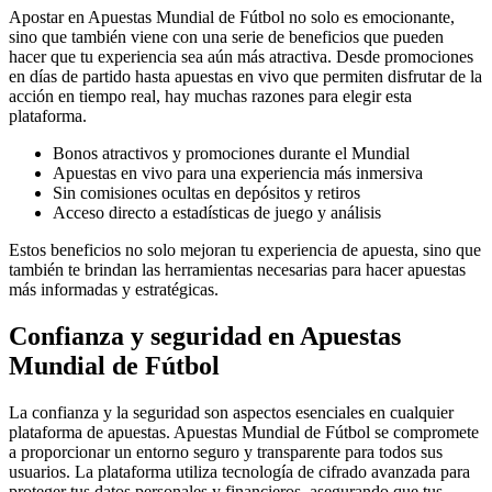
Apostar en Apuestas Mundial de Fútbol no solo es emocionante,
sino que también viene con una serie de beneficios que pueden
hacer que tu experiencia sea aún más atractiva. Desde promociones
en días de partido hasta apuestas en vivo que permiten disfrutar de la
acción en tiempo real, hay muchas razones para elegir esta
plataforma.
Bonos atractivos y promociones durante el Mundial
Apuestas en vivo para una experiencia más inmersiva
Sin comisiones ocultas en depósitos y retiros
Acceso directo a estadísticas de juego y análisis
Estos beneficios no solo mejoran tu experiencia de apuesta, sino que
también te brindan las herramientas necesarias para hacer apuestas
más informadas y estratégicas.
Confianza y seguridad en Apuestas
Mundial de Fútbol
La confianza y la seguridad son aspectos esenciales en cualquier
plataforma de apuestas. Apuestas Mundial de Fútbol se compromete
a proporcionar un entorno seguro y transparente para todos sus
usuarios. La plataforma utiliza tecnología de cifrado avanzada para
proteger tus datos personales y financieros, asegurando que tus