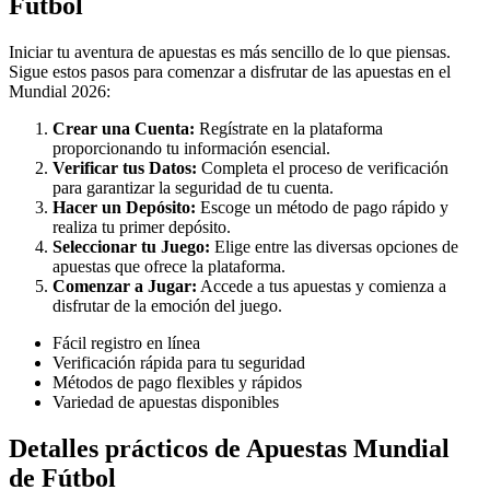
Fútbol
Iniciar tu aventura de apuestas es más sencillo de lo que piensas.
Sigue estos pasos para comenzar a disfrutar de las apuestas en el
Mundial 2026:
Crear una Cuenta:
Regístrate en la plataforma
proporcionando tu información esencial.
Verificar tus Datos:
Completa el proceso de verificación
para garantizar la seguridad de tu cuenta.
Hacer un Depósito:
Escoge un método de pago rápido y
realiza tu primer depósito.
Seleccionar tu Juego:
Elige entre las diversas opciones de
apuestas que ofrece la plataforma.
Comenzar a Jugar:
Accede a tus apuestas y comienza a
disfrutar de la emoción del juego.
Fácil registro en línea
Verificación rápida para tu seguridad
Métodos de pago flexibles y rápidos
Variedad de apuestas disponibles
Detalles prácticos de Apuestas Mundial
de Fútbol