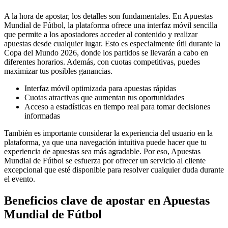
A la hora de apostar, los detalles son fundamentales. En Apuestas
Mundial de Fútbol, la plataforma ofrece una interfaz móvil sencilla
que permite a los apostadores acceder al contenido y realizar
apuestas desde cualquier lugar. Esto es especialmente útil durante la
Copa del Mundo 2026, donde los partidos se llevarán a cabo en
diferentes horarios. Además, con cuotas competitivas, puedes
maximizar tus posibles ganancias.
Interfaz móvil optimizada para apuestas rápidas
Cuotas atractivas que aumentan tus oportunidades
Acceso a estadísticas en tiempo real para tomar decisiones
informadas
También es importante considerar la experiencia del usuario en la
plataforma, ya que una navegación intuitiva puede hacer que tu
experiencia de apuestas sea más agradable. Por eso, Apuestas
Mundial de Fútbol se esfuerza por ofrecer un servicio al cliente
excepcional que esté disponible para resolver cualquier duda durante
el evento.
Beneficios clave de apostar en Apuestas
Mundial de Fútbol