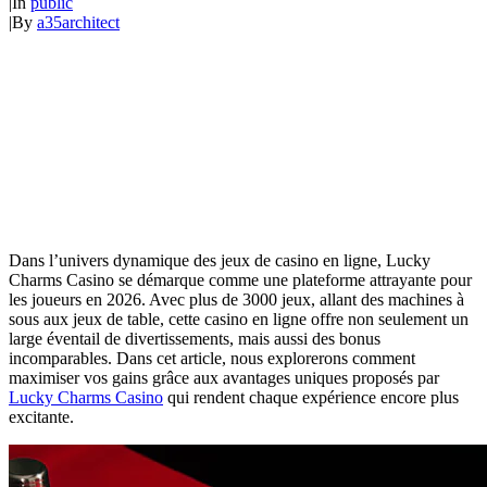
|
In
public
|
By
a35architect
Dans l’univers dynamique des jeux de casino en ligne, Lucky
Charms Casino se démarque comme une plateforme attrayante pour
les joueurs en 2026. Avec plus de 3000 jeux, allant des machines à
sous aux jeux de table, cette casino en ligne offre non seulement un
large éventail de divertissements, mais aussi des bonus
incomparables. Dans cet article, nous explorerons comment
maximiser vos gains grâce aux avantages uniques proposés par
Lucky Charms Casino
qui rendent chaque expérience encore plus
excitante.