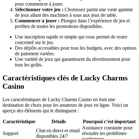
pour commencer à jouer.
Sélectionner votre jeu :
Choisissez parmi une vaste gamme
de jeux allant des machines à sous aux jeux de table.
Commencer à jouer :
Plongez dans l’expérience de jeu et
profitez de toutes les promotions disponibles.
Une inscription rapide et simple qui vous permet de rester
concentré sur le jeu.
Des dépôts accessibles pour tous les budgets, avec des options
de paiement variées.
Une variété de jeux qui garantissent du divertissement pour
tous les goûts.
Caractéristiques clés de Lucky Charms
Casino
Les caractéristiques de Lucky Charms Casino en font une
destination de choix pour les amateurs de jeux en ligne. Voici un
aperçu des éléments qui le distinguent :
Caractéristique
Détails
Pourquoi c’est important
Assistance constante pour
Chat en direct et email
Support
résoudre les problèmes
disponibles 24/7
rapidement.