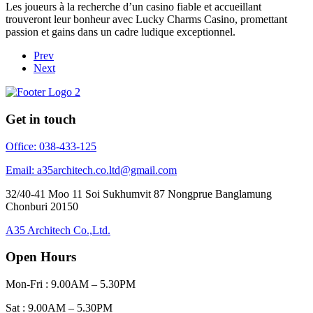
Les joueurs à la recherche d’un casino fiable et accueillant
trouveront leur bonheur avec Lucky Charms Casino, promettant
passion et gains dans un cadre ludique exceptionnel.
Prev
Next
Get in touch
Office: 038-433-125
Email: a35architech.co.ltd@gmail.com
32/40-41 Moo 11 Soi Sukhumvit 87 Nongprue Banglamung
Chonburi 20150
A35 Architech Co.,Ltd.
Open Hours
Mon-Fri : 9.00AM – 5.30PM
Sat : 9.00AM – 5.30PM