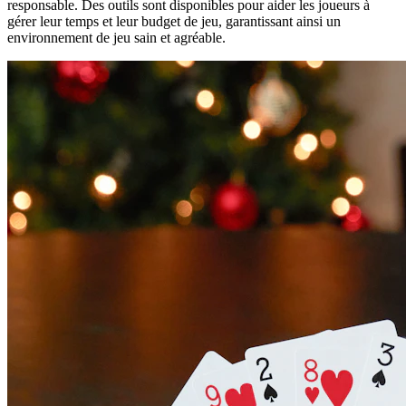
responsable. Des outils sont disponibles pour aider les joueurs à
gérer leur temps et leur budget de jeu, garantissant ainsi un
environnement de jeu sain et agréable.