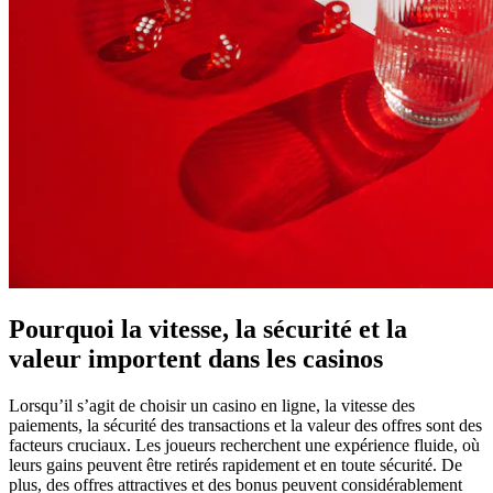
Pourquoi la vitesse, la sécurité et la
valeur importent dans les casinos
Lorsqu’il s’agit de choisir un casino en ligne, la vitesse des
paiements, la sécurité des transactions et la valeur des offres sont des
facteurs cruciaux. Les joueurs recherchent une expérience fluide, où
leurs gains peuvent être retirés rapidement et en toute sécurité. De
plus, des offres attractives et des bonus peuvent considérablement