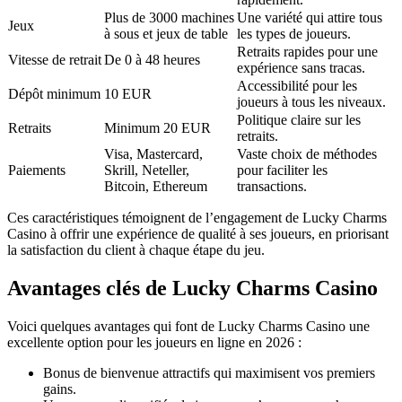
Plus de 3000 machines
Une variété qui attire tous
Jeux
à sous et jeux de table
les types de joueurs.
Retraits rapides pour une
Vitesse de retrait
De 0 à 48 heures
expérience sans tracas.
Accessibilité pour les
Dépôt minimum
10 EUR
joueurs à tous les niveaux.
Politique claire sur les
Retraits
Minimum 20 EUR
retraits.
Visa, Mastercard,
Vaste choix de méthodes
Paiements
Skrill, Neteller,
pour faciliter les
Bitcoin, Ethereum
transactions.
Ces caractéristiques témoignent de l’engagement de Lucky Charms
Casino à offrir une expérience de qualité à ses joueurs, en priorisant
la satisfaction du client à chaque étape du jeu.
Avantages clés de Lucky Charms Casino
Voici quelques avantages qui font de Lucky Charms Casino une
excellente option pour les joueurs en ligne en 2026 :
Bonus de bienvenue attractifs qui maximisent vos premiers
gains.