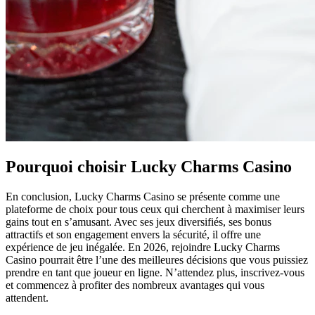
Pourquoi choisir Lucky Charms Casino
En conclusion, Lucky Charms Casino se présente comme une
plateforme de choix pour tous ceux qui cherchent à maximiser leurs
gains tout en s’amusant. Avec ses jeux diversifiés, ses bonus
attractifs et son engagement envers la sécurité, il offre une
expérience de jeu inégalée. En 2026, rejoindre Lucky Charms
Casino pourrait être l’une des meilleures décisions que vous puissiez
prendre en tant que joueur en ligne. N’attendez plus, inscrivez-vous
et commencez à profiter des nombreux avantages qui vous
attendent.