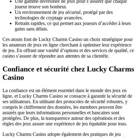
Une gamme diversifiée de jeux pour s’assurer que chaque
joueur trouve son bonheur.
Un environnement de jeu sécurisé, protégé par des
technologies de cryptage avancées.
Retraits rapides, ce qui permet aux joueurs d’accéder à leurs
gains sans délais.
Ces atouts font de Lucky Charms Casino un choix stratégique pour
les amateurs de jeux en ligne cherchant à optimiser leur expérience
de jeu. En offrant une variété d’options et des services de qualité, ce
casino s’assure de répondre aux attentes de sa clientèle.
Confiance et sécurité chez Lucky Charms
Casino
La confiance est un élément essentiel dans le monde des jeux en
ligne, et Lucky Charms Casino se consacre à garantir la sécurité de
ses utilisateurs. En utilisant des protocoles de sécurité robustes, y
compris le chiffrement des données, les membres peuvent être
assurés que leurs informations personnelles et bancaires sont
protégées. De plus, la transparence autour des opérations et des
règles des jeux assure une expérience de jeu équitable pour tous.
Lucky Charms Casino adopte également des pratiques de jeu