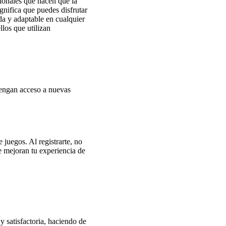
cionales que hacen que la
gnifica que puedes disfrutar
da y adaptable en cualquier
los que utilizan
tengan acceso a nuevas
 juegos. Al registrarte, no
ue mejoran tu experiencia de
 satisfactoria, haciendo de