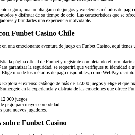
nte seguro, una amplia gama de juegos y excelentes métodos de pago c
modos y disfrutar de su tiempo de ocio. Las características que se ofre
ugadores y brindarles una experiencia inolvidable.
on Funbet Casino Chile
te en una emocionante aventura de juego en Funbet Casino, aquí tienes u
sita la página oficial de Funbet y regístrate completando el formulario 
ara garantizar la seguridad, se requerirá que verifiques tu identidad a t
:
Elige uno de los métodos de pago disponibles, como WebPay o criptom
:
Explora el extenso catálogo de más de 12,000 juegos y elige el que má
Sumérgete en la experiencia y disfruta de las emociones que ofrece Fun
 12,000 juegos.
 de pago para mayor comodidad.
s para nuevos jugadores.
os sobre Funbet Casino