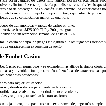
taca por la cantidad de juegos, sino también por las características adi
lvente. Su interfaz está optimizada para dispositivos móviles, lo que si
necesidad de descargar una aplicación. Esto permite una experiencia flui
 plataforma ofrece un rápido tiempo de retiro, especialmente para aquel
ciones que se completan en menos de una hora.
juegos de tragamonedas y mesas de casino en vivo.
tractivos: hasta $425,000 CLP y 200 giros gratis.
 incluyendo un reembolso semanal de hasta el 15%.
an la oferta principal de juegos y aseguran que los jugadores siempre 
s que enriquecen su experiencia de juego.
 de Funbet Casino
bet Casino son numerosos y se extienden más allá de la simple oferta de
a vasta y divertida, sino que también te beneficias de características q
los beneficios destacados:
etiro para mayor satisfacción.
sas y desafíos diarios para mantener la emoción.
ponible para resolver cualquier duda o inconveniente.
os y seguros para facilitar las transacciones.
 trabaja en conjunto para crear una experiencia de juego más completa y