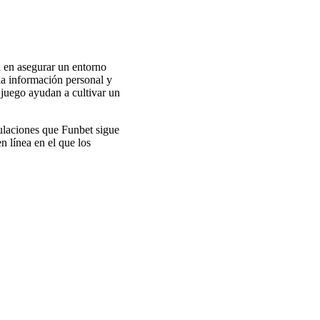
a en asegurar un entorno
la información personal y
e juego ayudan a cultivar un
gulaciones que Funbet sigue
n línea en el que los