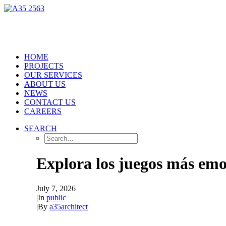
HOME
PROJECTS
OUR SERVICES
ABOUT US
NEWS
CONTACT US
CAREERS
SEARCH
Explora los juegos más emo
July 7, 2026
|
In
public
|
By
a35architect