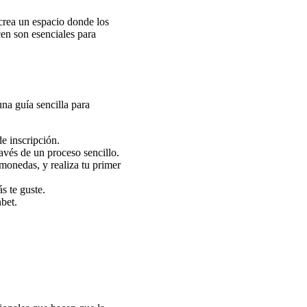
rea un espacio donde los
cen son esenciales para
na guía sencilla para
de inscripción.
ravés de un proceso sencillo.
onedas, y realiza tu primer
s te guste.
bet.