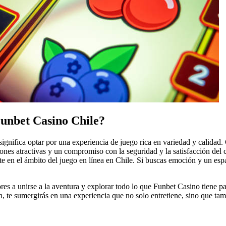
Funbet Casino Chile?
ignifica optar por una experiencia de juego rica en variedad y calidad
nes atractivas y un compromiso con la seguridad y la satisfacción del c
e en el ámbito del juego en línea en Chile. Si buscas emoción y un espa
res a unirse a la aventura y explorar todo lo que Funbet Casino tiene p
, te sumergirás en una experiencia que no solo entretiene, sino que tamb