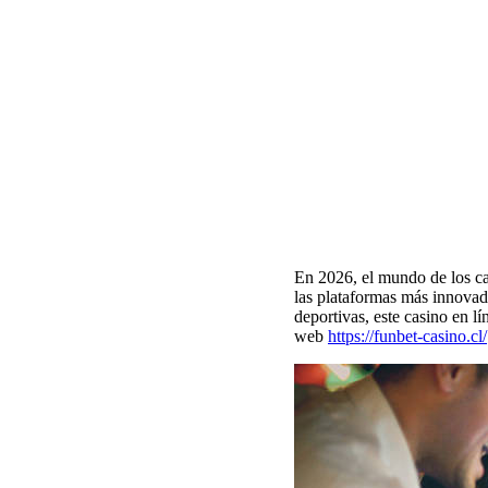
En 2026, el mundo de los c
las plataformas más innovad
deportivas, este casino en lí
web
https://funbet-casino.cl/