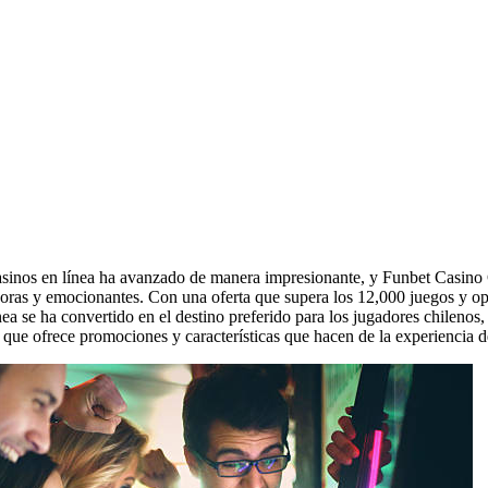
asinos en línea ha avanzado de manera impresionante, y Funbet Casino
oras y emocionantes. Con una oferta que supera los 12,000 juegos y op
nea se ha convertido en el destino preferido para los jugadores chilenos,
que ofrece promociones y características que hacen de la experiencia d