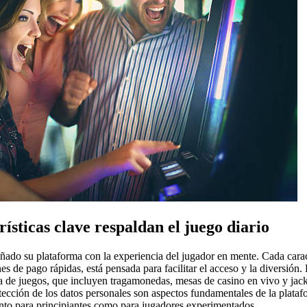
ísticas clave respaldan el juego diario
ado su plataforma con la experiencia del jugador en mente. Cada caracte
ones de pago rápidas, está pensada para facilitar el acceso y la diversió
a de juegos, que incluyen tragamonedas, mesas de casino en vivo y jac
otección de los datos personales son aspectos fundamentales de la plataf
anto para principiantes como para jugadores experimentados.