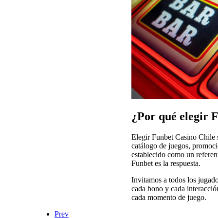
¿Por qué elegir 
Elegir Funbet Casino Chile s
catálogo de juegos, promocio
establecido como un referent
Funbet es la respuesta.
Invitamos a todos los jugado
cada bono y cada interacción
cada momento de juego.
Prev