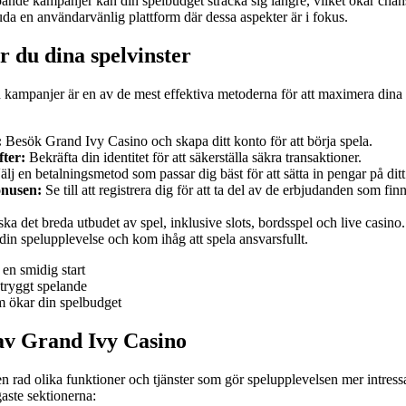
ande kampanjer kan din spelbudget sträcka sig längre, vilket ökar chans
uda en användarvänlig plattform där dessa aspekter är i fokus.
 du dina spelvinster
 kampanjer är en av de mest effektiva metoderna för att maximera dina v
:
Besök Grand Ivy Casino och skapa ditt konto för att börja spela.
fter:
Bekräfta din identitet för att säkerställa säkra transaktioner.
lj en betalningsmetod som passar dig bäst för att sätta in pengar på ditt
onusen:
Se till att registrera dig för att ta del av de erbjudanden som finn
ka det breda utbudet av spel, inklusive slots, bordsspel och live casino.
din spelupplevelse och kom ihåg att spela ansvarsfullt.
 en smidig start
 tryggt spelande
 ökar din spelbudget
av Grand Ivy Casino
n rad olika funktioner och tjänster som gör spelupplevelsen mer intress
gaste sektionerna: