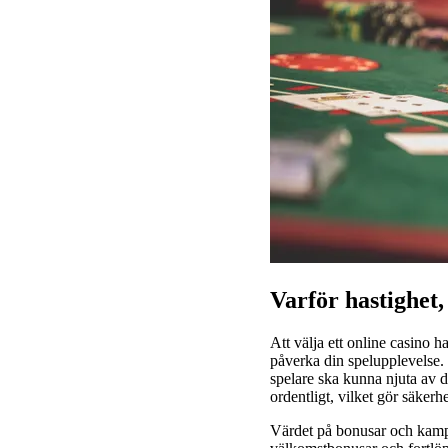
Varför hastighet,
Att välja ett online casino 
påverka din spelupplevelse. 
spelare ska kunna njuta av d
ordentligt, vilket gör säkerhet
Värdet på bonusar och kampa