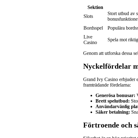
Sektion
Stort utbud av 
Slots
bonusfunktione
Bordsspel
Populära bordss
Live
Spela mot riktig
Casino
Genom att utforska dessa sek
Nyckelfördelar m
Grand Ivy Casino erbjuder en
framträdande fördelarna:
Generösa bonusar:
V
Brett spelutbud:
Stor
Användarvänlig pla
Säker betalning:
Snab
Förtroende och s