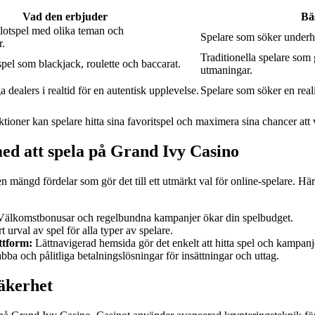
Vad den erbjuder
Bä
slotspel med olika teman och
Spelare som söker underhå
r.
Traditionella spelare som g
pel som blackjack, roulette och baccarat.
utmaningar.
a dealers i realtid för en autentisk upplevelse.
Spelare som söker en reali
tioner kan spelare hitta sina favoritspel och maximera sina chancer att 
ed att spela på Grand Ivy Casino
 mängd fördelar som gör det till ett utmärkt val för online-spelare. Hä
älkomstbonusar och regelbundna kampanjer ökar din spelbudget.
t urval av spel för alla typer av spelare.
ttform:
Lättnavigerad hemsida gör det enkelt att hitta spel och kampanj
ba och pålitliga betalningslösningar för insättningar och uttag.
äkerhet