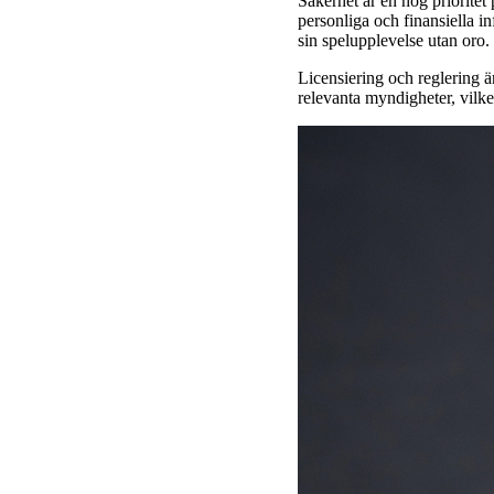
Säkerhet är en hög priorite
personliga och finansiella in
sin spelupplevelse utan oro. 
Licensiering och reglering ä
relevanta myndigheter, vilket