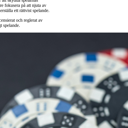
 att skydda spelarnas
re fokusera på att njuta av
rställa ett rättvist spelande.
censierat och reglerat av
gt spelande.