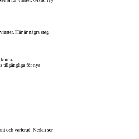
erna för vinster. Grand Ivy
inster. Här är några steg
 konto.
s tillgängliga för nya
ant och varierad. Nedan ser