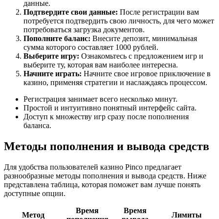
данные.
Подтвердите свои данные:
После регистрации вам
потребуется подтвердить свою личность, для чего может
потребоваться загрузка документов.
Пополните баланс:
Внесите депозит, минимальная
сумма которого составляет 1000 рублей.
Выберите игру:
Ознакомьтесь с предложением игр и
выберите ту, которая вам наиболее интересна.
Начните играть:
Начните свое игровое приключение в
казино, применяя стратегии и наслаждаясь процессом.
Регистрация занимает всего несколько минут.
Простой и интуитивно понятный интерфейс сайта.
Доступ к множеству игр сразу после пополнения
баланса.
Методы пополнения и вывода средств
Для удобства пользователей казино Pinco предлагает
разнообразные методы пополнения и вывода средств. Ниже
представлена таблица, которая поможет вам лучше понять
доступные опции.
Время
Время
Метод
Лимиты