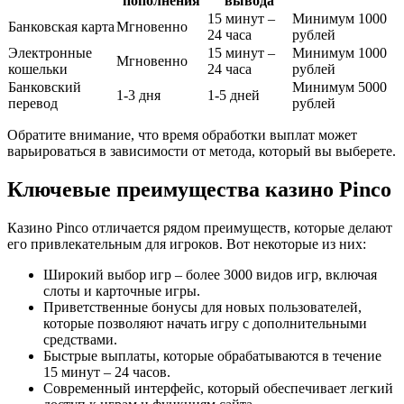
пополнения
вывода
15 минут –
Минимум 1000
Банковская карта
Мгновенно
24 часа
рублей
Электронные
15 минут –
Минимум 1000
Мгновенно
кошельки
24 часа
рублей
Банковский
Минимум 5000
1-3 дня
1-5 дней
перевод
рублей
Обратите внимание, что время обработки выплат может
варьироваться в зависимости от метода, который вы выберете.
Ключевые преимущества казино Pinco
Казино Pinco отличается рядом преимуществ, которые делают
его привлекательным для игроков. Вот некоторые из них:
Широкий выбор игр – более 3000 видов игр, включая
слоты и карточные игры.
Приветственные бонусы для новых пользователей,
которые позволяют начать игру с дополнительными
средствами.
Быстрые выплаты, которые обрабатываются в течение
15 минут – 24 часов.
Современный интерфейс, который обеспечивает легкий