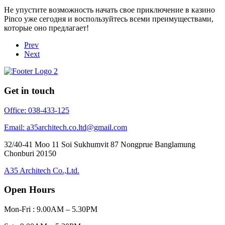
Не упустите возможность начать свое приключение в казино
Pinco уже сегодня и воспользуйтесь всеми преимуществами,
которые оно предлагает!
Prev
Next
Get in touch
Office: 038-433-125
Email: a35architech.co.ltd@gmail.com
32/40-41 Moo 11 Soi Sukhumvit 87 Nongprue Banglamung
Chonburi 20150
A35 Architech Co.,Ltd.
Open Hours
Mon-Fri : 9.00AM – 5.30PM