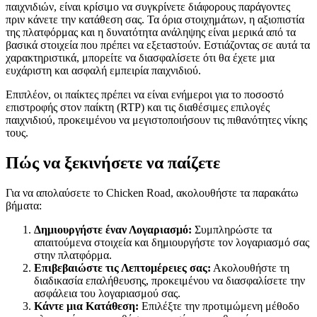
παιχνιδιών, είναι κρίσιμο να συγκρίνετε διάφορους παράγοντες
πριν κάνετε την κατάθεση σας. Τα όρια στοιχημάτων, η αξιοπιστία
της πλατφόρμας και η δυνατότητα ανάληψης είναι μερικά από τα
βασικά στοιχεία που πρέπει να εξεταστούν. Εστιάζοντας σε αυτά τα
χαρακτηριστικά, μπορείτε να διασφαλίσετε ότι θα έχετε μια
ευχάριστη και ασφαλή εμπειρία παιχνιδιού.
Επιπλέον, οι παίκτες πρέπει να είναι ενήμεροι για το ποσοστό
επιστροφής στον παίκτη (RTP) και τις διαθέσιμες επιλογές
παιχνιδιού, προκειμένου να μεγιστοποιήσουν τις πιθανότητες νίκης
τους.
Πώς να ξεκινήσετε να παίζετε
Για να απολαύσετε το Chicken Road, ακολουθήστε τα παρακάτω
βήματα:
Δημιουργήστε έναν Λογαριασμό:
Συμπληρώστε τα
απαιτούμενα στοιχεία και δημιουργήστε τον λογαριασμό σας
στην πλατφόρμα.
Επιβεβαιώστε τις Λεπτομέρειες σας:
Ακολουθήστε τη
διαδικασία επαλήθευσης, προκειμένου να διασφαλίσετε την
ασφάλεια του λογαριασμού σας.
Κάντε μια Κατάθεση:
Επιλέξτε την προτιμώμενη μέθοδο