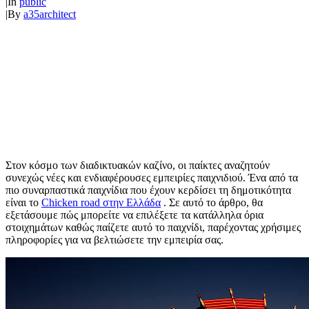
|
In
public
|
By
a35architect
Στον κόσμο των διαδικτυακών καζίνο, οι παίκτες αναζητούν
συνεχώς νέες και ενδιαφέρουσες εμπειρίες παιχνιδιού. Ένα από τα
πιο συναρπαστικά παιχνίδια που έχουν κερδίσει τη δημοτικότητα
είναι το
Chicken road στην Ελλάδα
. Σε αυτό το άρθρο, θα
εξετάσουμε πώς μπορείτε να επιλέξετε τα κατάλληλα όρια
στοιχημάτων καθώς παίζετε αυτό το παιχνίδι, παρέχοντας χρήσιμες
πληροφορίες για να βελτιώσετε την εμπειρία σας.