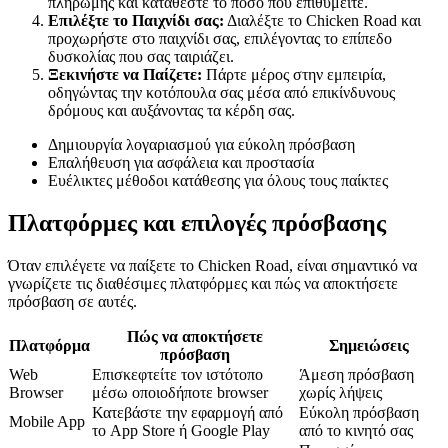
πληρωμής και καταθέστε το ποσό που επιθυμείτε.
Επιλέξτε το Παιχνίδι σας:
Διαλέξτε το Chicken Road και
προχωρήστε στο παιχνίδι σας, επιλέγοντας το επίπεδο
δυσκολίας που σας ταιριάζει.
Ξεκινήστε να Παίζετε:
Πάρτε μέρος στην εμπειρία,
οδηγώντας την κοτόπουλα σας μέσα από επικίνδυνους
δρόμους και αυξάνοντας τα κέρδη σας.
Δημιουργία λογαριασμού για εύκολη πρόσβαση
Επαλήθευση για ασφάλεια και προστασία
Ευέλικτες μέθοδοι κατάθεσης για όλους τους παίκτες
Πλατφόρμες και επιλογές πρόσβασης
Όταν επιλέγετε να παίξετε το Chicken Road, είναι σημαντικό να
γνωρίζετε τις διαθέσιμες πλατφόρμες και πώς να αποκτήσετε
πρόσβαση σε αυτές.
Πώς να αποκτήσετε
Πλατφόρμα
Σημειώσεις
πρόσβαση
Web
Επισκεφτείτε τον ιστότοπο
Άμεση πρόσβαση
Browser
μέσω οποιοδήποτε browser
χωρίς λήψεις
Κατεβάστε την εφαρμογή από
Εύκολη πρόσβαση
Mobile App
το App Store ή Google Play
από το κινητό σας