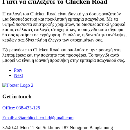
Γιατί να επιλέξετε το Chicken Road
Η επιλογή του Chicken Road είναι ιδανική για όσους αναζητούν
μια διασκεδαστική και προκλητική εμπειρία παιχνιδιού. Με τα
υψηλά ποσοστά επιστροφής χρημάτων, τα διασκεδαστικά γραφικά
και τις ευέλικτες επιλογές στοιχημάτων, το παιχνίδι αυτό σίγουρα
θα σας κρατήσει σε εγρήγορση. Επιπλέον, η δυνατότητα ανάληψης
κερδών σας δίνει πλήρη έλεγχο των στοιχημάτων σας.
Εξερευνήστε το Chicken Road και απολαύστε την προσοχή στη
λεπτομέρεια και την ποιότητα που προσφέρει. Το παιχνίδι αυτό
μπορεί να είναι η ιδανική προσθήκη στην εμπειρία παιχνιδιού σας.
Prev
Next
Get in touch
Office: 038-433-125
Email: a35architech.co.ltd@gmail.com
32/40-41 Moo 11 Soi Sukhumvit 87 Nongprue Banglamung