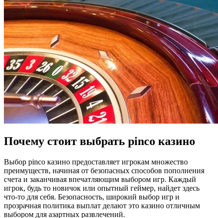
Почему стоит выбрать pinco казино
Выбор pinco казино предоставляет игрокам множество
преимуществ, начиная от безопасных способов пополнения
счета и заканчивая впечатляющим выбором игр. Каждый
игрок, будь то новичок или опытный геймер, найдет здесь
что-то для себя. Безопасность, широкий выбор игр и
прозрачная политика выплат делают это казино отличным
выбором для азартных развлечений.