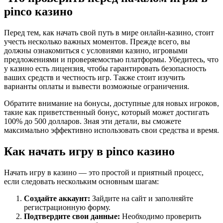
pinco казино
Перед тем, как начать свой путь в мире онлайн-казино, стоит
учесть несколько важных моментов. Прежде всего, вы
должны ознакомиться с условиями казино, игровыми
предложениями и проверяемостью платформы. Убедитесь, что
у казино есть лицензия, чтобы гарантировать безопасность
ваших средств и честность игр. Также стоит изучить
варианты оплаты и вывести возможные ограничения.
Обратите внимание на бонусы, доступные для новых игроков,
такие как приветственный бонус, который может достигать
100% до 500 долларов. Зная эти детали, вы сможете
максимально эффективно использовать свои средства и время.
Как начать игру в pinco казино
Начать игру в казино — это простой и приятный процесс,
если следовать нескольким основным шагам:
Создайте аккаунт:
Зайдите на сайт и заполняйте
регистрационную форму.
Подтвердите свои данные:
Необходимо проверить