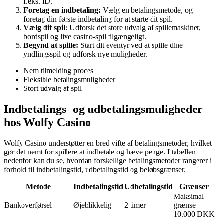
f.eks. ID.
Foretag en indbetaling:
Vælg en betalingsmetode, og
foretag din første indbetaling for at starte dit spil.
Vælg dit spil:
Udforsk det store udvalg af spillemaskiner,
bordspil og live casino-spil tilgængeligt.
Begynd at spille:
Start dit eventyr ved at spille dine
yndlingsspil og udforsk nye muligheder.
Nem tilmelding proces
Fleksible betalingsmuligheder
Stort udvalg af spil
Indbetalings- og udbetalingsmuligheder
hos Wolfy Casino
Wolfy Casino understøtter en bred vifte af betalingsmetoder, hvilket
gør det nemt for spillere at indbetale og hæve penge. I tabellen
nedenfor kan du se, hvordan forskellige betalingsmetoder rangerer i
forhold til indbetalingstid, udbetalingstid og beløbsgrænser.
Metode
Indbetalingstid
Udbetalingstid
Grænser
Maksimal
Bankoverførsel
Øjeblikkelig
2 timer
grænse
10.000 DKK