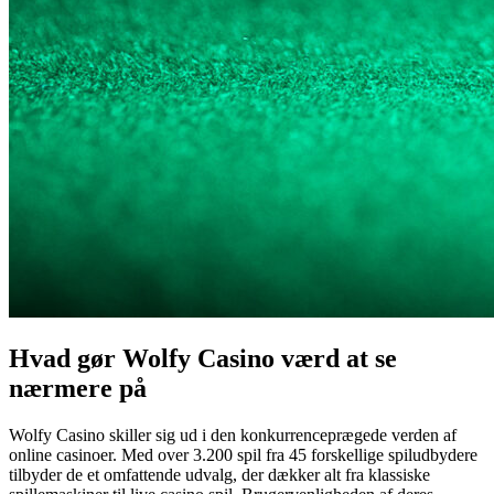
Hvad gør Wolfy Casino værd at se
nærmere på
Wolfy Casino skiller sig ud i den konkurrenceprægede verden af
online casinoer. Med over 3.200 spil fra 45 forskellige spiludbydere
tilbyder de et omfattende udvalg, der dækker alt fra klassiske