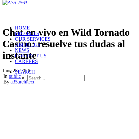
HOME
Chat en vivo en Wild Tornado
PROJECTS
OUR SERVICES
Casino: resuelve tus dudas al
ABOUT US
NEWS
instante
CONTACT US
CAREERS
June 28, 2026
SEARCH
|
In
public
|
By
a35architect