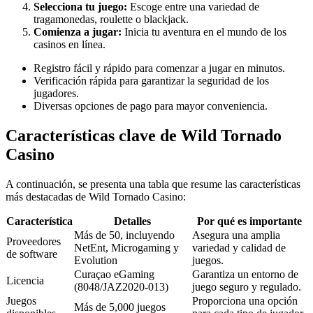
Selecciona tu juego:
Escoge entre una variedad de
tragamonedas, roulette o blackjack.
Comienza a jugar:
Inicia tu aventura en el mundo de los
casinos en línea.
Registro fácil y rápido para comenzar a jugar en minutos.
Verificación rápida para garantizar la seguridad de los
jugadores.
Diversas opciones de pago para mayor conveniencia.
Características clave de Wild Tornado
Casino
A continuación, se presenta una tabla que resume las características
más destacadas de Wild Tornado Casino:
Característica
Detalles
Por qué es importante
Más de 50, incluyendo
Asegura una amplia
Proveedores
NetEnt, Microgaming y
variedad y calidad de
de software
Evolution
juegos.
Curaçao eGaming
Garantiza un entorno de
Licencia
(8048/JAZ2020-013)
juego seguro y regulado.
Juegos
Proporciona una opción
Más de 5,000 juegos