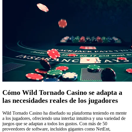
Cómo Wild Tornado Casino se adapta a
las necesidades reales de los jugadores
Wild Tornado Casino ha diseñado su plataforma teniendo en mente
a los jugadores, ofreciendo una interfaz intuitiva y una variedad de
juegos que se adaptan a todos los gustos. Con más de 50
proveedores de software, incluidos gigantes como NetEnt,