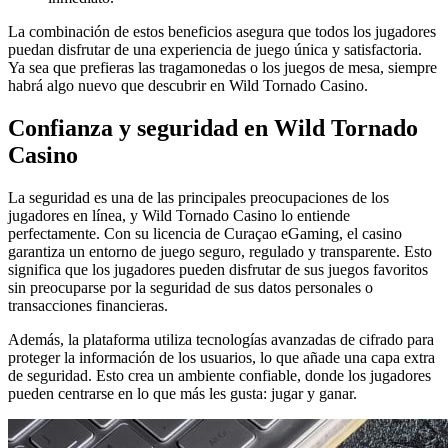
La combinación de estos beneficios asegura que todos los jugadores
puedan disfrutar de una experiencia de juego única y satisfactoria.
Ya sea que prefieras las tragamonedas o los juegos de mesa, siempre
habrá algo nuevo que descubrir en Wild Tornado Casino.
Confianza y seguridad en Wild Tornado
Casino
La seguridad es una de las principales preocupaciones de los
jugadores en línea, y Wild Tornado Casino lo entiende
perfectamente. Con su licencia de Curaçao eGaming, el casino
garantiza un entorno de juego seguro, regulado y transparente. Esto
significa que los jugadores pueden disfrutar de sus juegos favoritos
sin preocuparse por la seguridad de sus datos personales o
transacciones financieras.
Además, la plataforma utiliza tecnologías avanzadas de cifrado para
proteger la información de los usuarios, lo que añade una capa extra
de seguridad. Esto crea un ambiente confiable, donde los jugadores
pueden centrarse en lo que más les gusta: jugar y ganar.