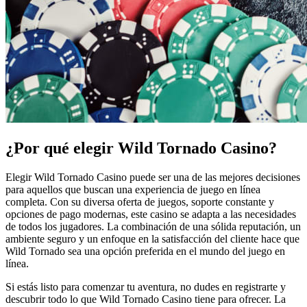
¿Por qué elegir Wild Tornado Casino?
Elegir Wild Tornado Casino puede ser una de las mejores decisiones
para aquellos que buscan una experiencia de juego en línea
completa. Con su diversa oferta de juegos, soporte constante y
opciones de pago modernas, este casino se adapta a las necesidades
de todos los jugadores. La combinación de una sólida reputación, un
ambiente seguro y un enfoque en la satisfacción del cliente hace que
Wild Tornado sea una opción preferida en el mundo del juego en
línea.
Si estás listo para comenzar tu aventura, no dudes en registrarte y
descubrir todo lo que Wild Tornado Casino tiene para ofrecer. La