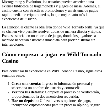
Microgaming y Evolution, los usuarios pueden acceder a una
extensa biblioteca de tragamonedas y juegos de mesa. Además, el
casino cuenta con atractivas promociones y un sistema de pagos
rápido mediante criptomonedas, lo que mejora aún más la
experiencia del usuario.
La atención al cliente es otra área donde Wild Tornado brilla, ya que
su chat en vivo permite resolver dudas de manera directa y rápida.
Esto es esencial en un entorno de juego, donde los jugadores a
menudo necesitan asistencia inmediata para poder disfrutar sin
interrupciones.
Cómo empezar a jugar en Wild Tornado
Casino
Para comenzar tu experiencia en Wild Tornado Casino, sigue estos
sencillos pasos:
Crear una cuenta:
Ingresa tu información personal y
selecciona un nombre de usuario y contraseña.
Verifica tus detalles:
Completa el proceso de verificación,
proporcionando la documentación requerida.
Haz un depósito:
Utiliza diversas opciones de pago,
incluyendo criptomonedas para un proceso rápido y seguro.