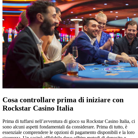
Cosa controllare prima di iniziare con
Rockstar Casino Italia
Prima di tuffarsi nell’avventura di gioco su Rockstar Casino Italia, ci
sono alcuni aspetti fondamentali da considerare. Prima di tutto, è
essenziale comprendere le opzioni di pagamento disponibili e la loro
sicurezza. Un casinò affidabile deve offrire metodi di deposito e