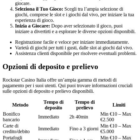
giocare.
Seleziona il Tuo Gioco:
Scegli tra l’ampia selezione di
giochi, comprese le slot e i giochi dal vivo, per iniziare la tua
esperienza di gioco.
Inizia a Giocare:
Dopo aver selezionato il gioco, puoi
iniziare a divertirti e a esplorare le diverse opzioni disponibili.
Registrazione facile e veloce per iniziare immediatamente.
Varietà di giochi per tutti i gusti, dalle slot ai giochi dal vivo.
Assistenza clienti disponibile per risolvere eventuali problemi.
Opzioni di deposito e prelievo
Rockstar Casino Italia offre un’ampia gamma di metodi di
pagamento per i suoi utenti. Qui puoi trovare informazioni cruciali
sulle opzioni di deposito e prelievo disponibili.
Tempo di
Tempo di
Metodo
Limiti
deposito
prelievo
Bonifico
Min €10 – Max
Immediato
2h 40min
bancario
€2.500
Carte di
Min €10 – Max
Immediato
Fino a 3 giorni
credito/debito
€5.000
Portafogli
Min €10 – Max