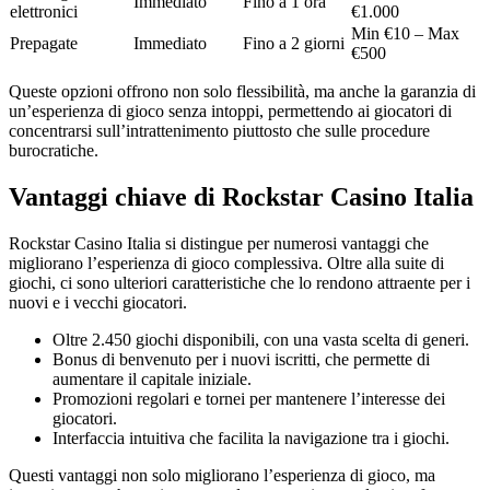
Immediato
Fino a 1 ora
elettronici
€1.000
Min €10 – Max
Prepagate
Immediato
Fino a 2 giorni
€500
Queste opzioni offrono non solo flessibilità, ma anche la garanzia di
un’esperienza di gioco senza intoppi, permettendo ai giocatori di
concentrarsi sull’intrattenimento piuttosto che sulle procedure
burocratiche.
Vantaggi chiave di Rockstar Casino Italia
Rockstar Casino Italia si distingue per numerosi vantaggi che
migliorano l’esperienza di gioco complessiva. Oltre alla suite di
giochi, ci sono ulteriori caratteristiche che lo rendono attraente per i
nuovi e i vecchi giocatori.
Oltre 2.450 giochi disponibili, con una vasta scelta di generi.
Bonus di benvenuto per i nuovi iscritti, che permette di
aumentare il capitale iniziale.
Promozioni regolari e tornei per mantenere l’interesse dei
giocatori.
Interfaccia intuitiva che facilita la navigazione tra i giochi.
Questi vantaggi non solo migliorano l’esperienza di gioco, ma