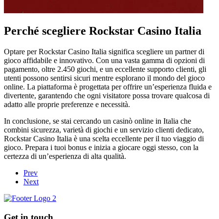
Perché scegliere Rockstar Casino Italia
Optare per Rockstar Casino Italia significa scegliere un partner di
gioco affidabile e innovativo. Con una vasta gamma di opzioni di
pagamento, oltre 2.450 giochi, e un eccellente supporto clienti, gli
utenti possono sentirsi sicuri mentre esplorano il mondo del gioco
online. La piattaforma è progettata per offrire un’esperienza fluida e
divertente, garantendo che ogni visitatore possa trovare qualcosa di
adatto alle proprie preferenze e necessità.
In conclusione, se stai cercando un casinò online in Italia che
combini sicurezza, varietà di giochi e un servizio clienti dedicato,
Rockstar Casino Italia è una scelta eccellente per il tuo viaggio di
gioco. Prepara i tuoi bonus e inizia a giocare oggi stesso, con la
certezza di un’esperienza di alta qualità.
Prev
Next
Get in touch