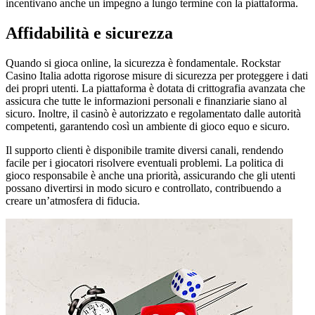
incentivano anche un impegno a lungo termine con la piattaforma.
Affidabilità e sicurezza
Quando si gioca online, la sicurezza è fondamentale. Rockstar
Casino Italia adotta rigorose misure di sicurezza per proteggere i dati
dei propri utenti. La piattaforma è dotata di crittografia avanzata che
assicura che tutte le informazioni personali e finanziarie siano al
sicuro. Inoltre, il casinò è autorizzato e regolamentato dalle autorità
competenti, garantendo così un ambiente di gioco equo e sicuro.
Il supporto clienti è disponibile tramite diversi canali, rendendo
facile per i giocatori risolvere eventuali problemi. La politica di
gioco responsabile è anche una priorità, assicurando che gli utenti
possano divertirsi in modo sicuro e controllato, contribuendo a
creare un’atmosfera di fiducia.