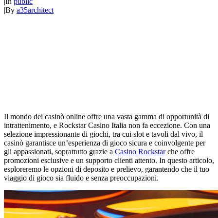
|
In
public
|
By
a35architect
Il mondo dei casinò online offre una vasta gamma di opportunità di
intrattenimento, e Rockstar Casino Italia non fa eccezione. Con una
selezione impressionante di giochi, tra cui slot e tavoli dal vivo, il
casinò garantisce un’esperienza di gioco sicura e coinvolgente per
gli appassionati, soprattutto grazie a
Casino Rockstar
che offre
promozioni esclusive e un supporto clienti attento. In questo articolo,
esploreremo le opzioni di deposito e prelievo, garantendo che il tuo
viaggio di gioco sia fluido e senza preoccupazioni.