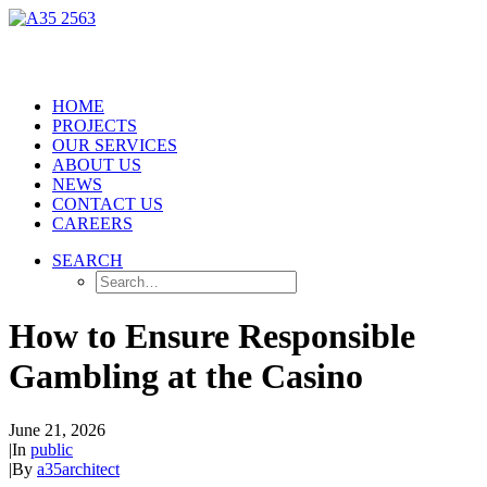
HOME
PROJECTS
OUR SERVICES
ABOUT US
NEWS
CONTACT US
CAREERS
SEARCH
How to Ensure Responsible
Gambling at the Casino
June 21, 2026
|
In
public
|
By
a35architect