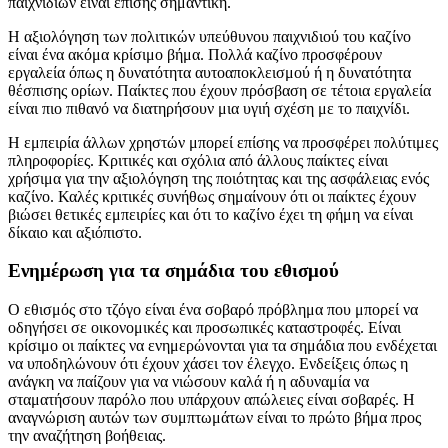
παιχνιδιών είναι επίσης σημαντική.
Η αξιολόγηση των πολιτικών υπεύθυνου παιχνιδιού του καζίνο
είναι ένα ακόμα κρίσιμο βήμα. Πολλά καζίνο προσφέρουν
εργαλεία όπως η δυνατότητα αυτοαποκλεισμού ή η δυνατότητα
θέσπισης ορίων. Παίκτες που έχουν πρόσβαση σε τέτοια εργαλεία
είναι πιο πιθανό να διατηρήσουν μια υγιή σχέση με το παιχνίδι.
Η εμπειρία άλλων χρηστών μπορεί επίσης να προσφέρει πολύτιμες
πληροφορίες. Κριτικές και σχόλια από άλλους παίκτες είναι
χρήσιμα για την αξιολόγηση της ποιότητας και της ασφάλειας ενός
καζίνο. Καλές κριτικές συνήθως σημαίνουν ότι οι παίκτες έχουν
βιώσει θετικές εμπειρίες και ότι το καζίνο έχει τη φήμη να είναι
δίκαιο και αξιόπιστο.
Ενημέρωση για τα σημάδια του εθισμού
Ο εθισμός στο τζόγο είναι ένα σοβαρό πρόβλημα που μπορεί να
οδηγήσει σε οικονομικές και προσωπικές καταστροφές. Είναι
κρίσιμο οι παίκτες να ενημερώνονται για τα σημάδια που ενδέχεται
να υποδηλώνουν ότι έχουν χάσει τον έλεγχο. Ενδείξεις όπως η
ανάγκη να παίζουν για να νιώσουν καλά ή η αδυναμία να
σταματήσουν παρόλο που υπάρχουν απώλειες είναι σοβαρές. Η
αναγνώριση αυτών των συμπτωμάτων είναι το πρώτο βήμα προς
την αναζήτηση βοήθειας.