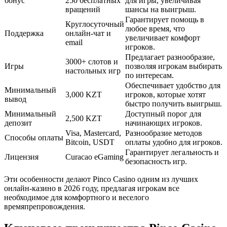
бонус
250 бесплатных
для игры, увеличивая
вращений
шансы на выигрыш.
Гарантирует помощь в
Круглосуточный
любое время, что
Поддержка
онлайн-чат и
увеличивает комфорт
email
игроков.
Предлагает разнообразие,
3000+ слотов и
Игры
позволяя игрокам выбирать
настольных игр
по интересам.
Обеспечивает удобство для
Минимальный
3,000 KZT
игроков, которые хотят
вывод
быстро получить выигрыш.
Минимальный
Доступный порог для
2,500 KZT
депозит
начинающих игроков.
Visa, Mastercard,
Разнообразие методов
Способы оплаты
Bitcoin, USDT
оплаты удобно для игроков.
Гарантирует легальность и
Лицензия
Curacao eGaming
безопасность игр.
Эти особенности делают Pinco Casino одним из лучших
онлайн-казино в 2026 году, предлагая игрокам все
необходимое для комфортного и веселого
времяпрепровождения.