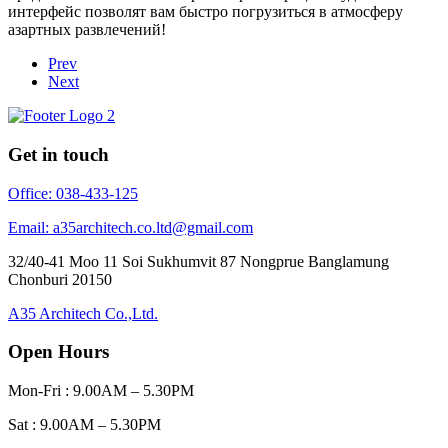
интерфейс позволят вам быстро погрузиться в атмосферу
азартных развлечений!
Prev
Next
Get in touch
Office: 038-433-125
Email: a35architech.co.ltd@gmail.com
32/40-41 Moo 11 Soi Sukhumvit 87 Nongprue Banglamung
Chonburi 20150
A35 Architech Co.,Ltd.
Open Hours
Mon-Fri : 9.00AM – 5.30PM
Sat : 9.00AM – 5.30PM