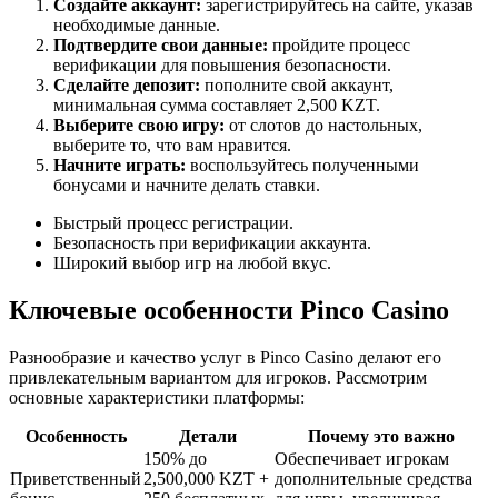
Создайте аккаунт:
зарегистрируйтесь на сайте, указав
необходимые данные.
Подтвердите свои данные:
пройдите процесс
верификации для повышения безопасности.
Сделайте депозит:
пополните свой аккаунт,
минимальная сумма составляет 2,500 KZT.
Выберите свою игру:
от слотов до настольных,
выберите то, что вам нравится.
Начните играть:
воспользуйтесь полученными
бонусами и начните делать ставки.
Быстрый процесс регистрации.
Безопасность при верификации аккаунта.
Широкий выбор игр на любой вкус.
Ключевые особенности Pinco Casino
Разнообразие и качество услуг в Pinco Casino делают его
привлекательным вариантом для игроков. Рассмотрим
основные характеристики платформы:
Особенность
Детали
Почему это важно
150% до
Обеспечивает игрокам
Приветственный
2,500,000 KZT +
дополнительные средства