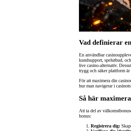
Vad definierar e
En användbar casinoupplevel
kundsupport, spelutbud, och
live casino-alternativ. Dessu
trygg och säker plattform är
För att maximera din casinoup
hur man navigerar i casinots
Så här maximera
Att ta del av välkomstbonuse
bonus:
Registrera dig:
Skapa