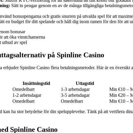
t:
Slutför KYC-verifiering för att säkerställa att ditt konto blir godkänt 
tning:
Sätt in pengar genom en av de många tillgängliga betalningsmetod
vänd bonuspengarna och gratis snurren på utvalda spel för att maximer
tt en budget för ditt spelande och håll dig inom ramen för den för att 
genom bonusar
för att öka vinstchanserna
tt utbud av spel
uttagsalternativ på Spinline Casino
na erbjuder Spinline Casino flera betalningsmetoder. Här är en översikt a
Insättningstid
Uttagstid
Omedelbart
1-3 arbetsdagar
Min €10 – 
1-2 arbetsdagar
3-5 arbetsdagar
Min €20 – 
Omedelbart
Omedelbart
Min €10 – 
d kan ha stor betydelse för din spelupplevelse. Tänk på att verifiera dina 
ed Spinline Casino