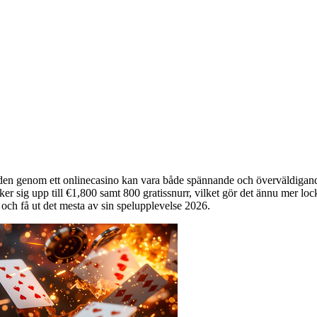
ärlden genom ett onlinecasino kan vara både spännande och överväldigan
r sig upp till €1,800 samt 800 gratissnurr, vilket gör det ännu mer lo
och få ut det mesta av sin spelupplevelse 2026.