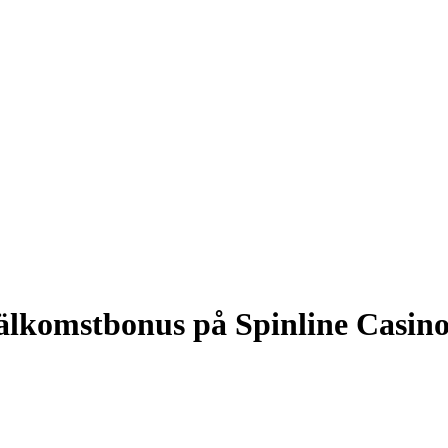
älkomstbonus på Spinline Casin