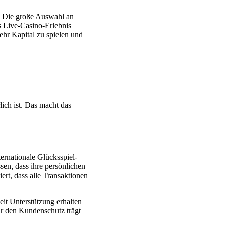
i. Die große Auswahl an
as Live-Casino-Erlebnis
ehr Kapital zu spielen und
lich ist. Das macht das
ernationale Glücksspiel-
ssen, dass ihre persönlichen
rt, dass alle Transaktionen
eit Unterstützung erhalten
ür den Kundenschutz trägt