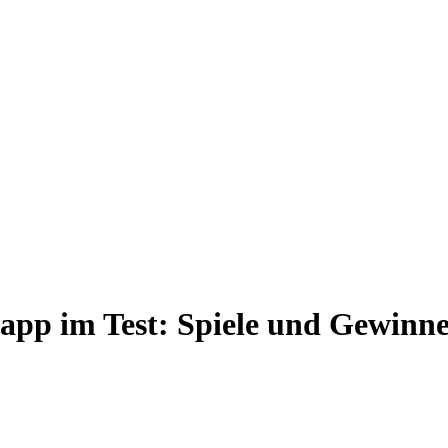
pp im Test: Spiele und Gewinne 