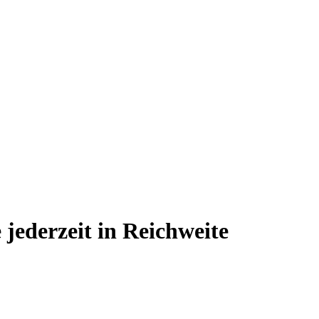
jederzeit in Reichweite