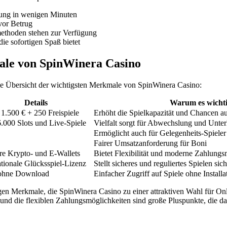
lung in wenigen Minuten
 vor Betrug
methoden stehen zur Verfügung
ie sofortigen Spaß bietet
le von SpinWinera Casino
ne Übersicht der wichtigsten Merkmale von SpinWinera Casino:
Details
Warum es wichtig
 1.500 € + 250 Freispiele
Erhöht die Spielkapazität und Chancen 
.000 Slots und Live-Spiele
Vielfalt sorgt für Abwechslung und Unter
Ermöglicht auch für Gelegenheits-Spiele
Fairer Umsatzanforderung für Boni
e Krypto- und E-Wallets
Bietet Flexibilität und moderne Zahlung
ationale Glücksspiel-Lizenz
Stellt sicheres und reguliertes Spielen sic
hne Download
Einfacher Zugriff auf Spiele ohne Installa
tigen Merkmale, die SpinWinera Casino zu einer attraktiven Wahl für 
und die flexiblen Zahlungsmöglichkeiten sind große Pluspunkte, die d