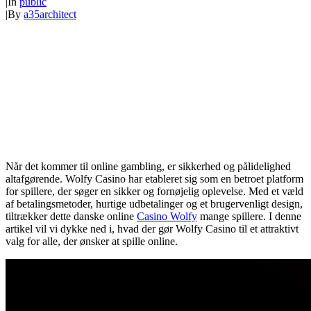
|
In
public
|
By
a35architect
Når det kommer til online gambling, er sikkerhed og pålidelighed
altafgørende. Wolfy Casino har etableret sig som en betroet platform
for spillere, der søger en sikker og fornøjelig oplevelse. Med et væld
af betalingsmetoder, hurtige udbetalinger og et brugervenligt design,
tiltrækker dette danske online
Casino Wolfy
mange spillere. I denne
artikel vil vi dykke ned i, hvad der gør Wolfy Casino til et attraktivt
valg for alle, der ønsker at spille online.