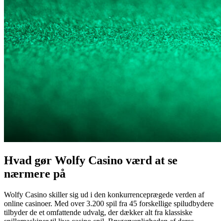
Hvad gør Wolfy Casino værd at se
nærmere på
Wolfy Casino skiller sig ud i den konkurrenceprægede verden af
online casinoer. Med over 3.200 spil fra 45 forskellige spiludbydere
tilbyder de et omfattende udvalg, der dækker alt fra klassiske