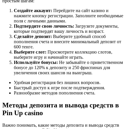
простым шагам:
Создайте аккаунт:
Перейдите на сайт казино и
нажмите кнопку регистрации. Заполните необходимые
поля с личными данными.
Подтвердите свою личность:
Загрузите документы,
которые подтвердят вашу личность и возраст.
Сделайте депозит:
Выберите удобный способ
пополнения счета и внесите минимальный депозит от
600 тенге.
Выберите слот:
Просмотрите коллекцию слотов,
выберите игру и начинайте играть.
Используйте бонусы:
Не забывайте о приветственном
бонусе до 120% к депозиту и 250 фриспинах для
увеличения своих шансов на выигрыш.
Удобная регистрация без лишних вопросов.
Быстрый доступ к игре после подтверждения.
Разнообразие методов пополнения счета.
Методы депозита и вывода средств в
Pin Up casino
Важно понимать, какие методы депозита и вывода средств