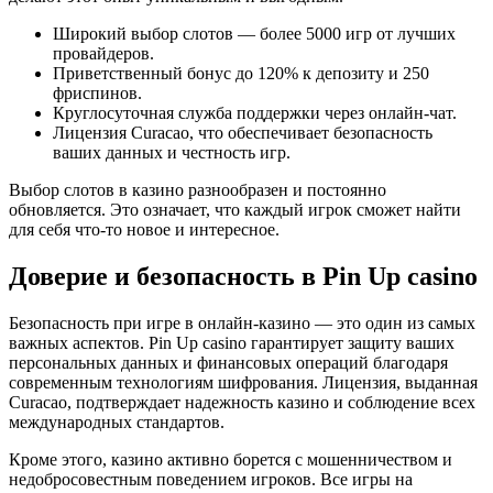
Широкий выбор слотов — более 5000 игр от лучших
провайдеров.
Приветственный бонус до 120% к депозиту и 250
фриспинов.
Круглосуточная служба поддержки через онлайн-чат.
Лицензия Curacao, что обеспечивает безопасность
ваших данных и честность игр.
Выбор слотов в казино разнообразен и постоянно
обновляется. Это означает, что каждый игрок сможет найти
для себя что-то новое и интересное.
Доверие и безопасность в Pin Up casino
Безопасность при игре в онлайн-казино — это один из самых
важных аспектов. Pin Up casino гарантирует защиту ваших
персональных данных и финансовых операций благодаря
современным технологиям шифрования. Лицензия, выданная
Curacao, подтверждает надежность казино и соблюдение всех
международных стандартов.
Кроме этого, казино активно борется с мошенничеством и
недобросовестным поведением игроков. Все игры на