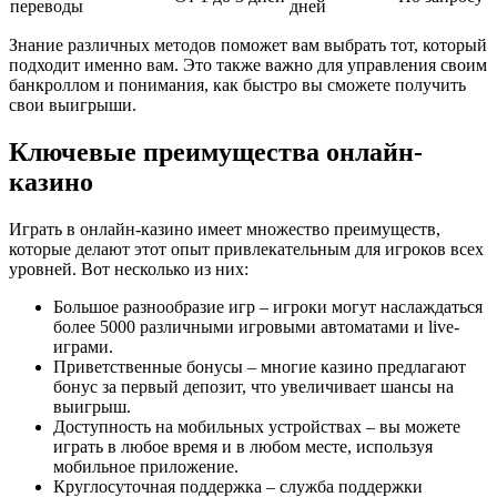
переводы
дней
Знание различных методов поможет вам выбрать тот, который
подходит именно вам. Это также важно для управления своим
банкроллом и понимания, как быстро вы сможете получить
свои выигрыши.
Ключевые преимущества онлайн-
казино
Играть в онлайн-казино имеет множество преимуществ,
которые делают этот опыт привлекательным для игроков всех
уровней. Вот несколько из них:
Большое разнообразие игр – игроки могут наслаждаться
более 5000 различными игровыми автоматами и live-
играми.
Приветственные бонусы – многие казино предлагают
бонус за первый депозит, что увеличивает шансы на
выигрыш.
Доступность на мобильных устройствах – вы можете
играть в любое время и в любом месте, используя
мобильное приложение.
Круглосуточная поддержка – служба поддержки