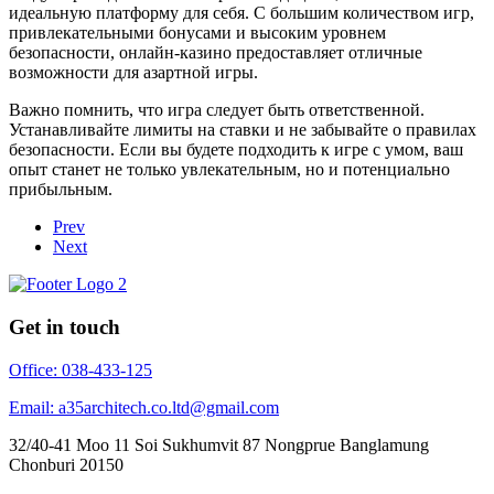
идеальную платформу для себя. С большим количеством игр,
привлекательными бонусами и высоким уровнем
безопасности, онлайн-казино предоставляет отличные
возможности для азартной игры.
Важно помнить, что игра следует быть ответственной.
Устанавливайте лимиты на ставки и не забывайте о правилах
безопасности. Если вы будете подходить к игре с умом, ваш
опыт станет не только увлекательным, но и потенциально
прибыльным.
Prev
Next
Get in touch
Office: 038-433-125
Email: a35architech.co.ltd@gmail.com
32/40-41 Moo 11 Soi Sukhumvit 87 Nongprue Banglamung
Chonburi 20150