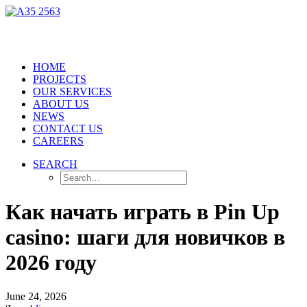
HOME
PROJECTS
OUR SERVICES
ABOUT US
NEWS
CONTACT US
CAREERS
SEARCH
Как начать играть в Pin Up
casino: шаги для новичков в
2026 году
June 24, 2026